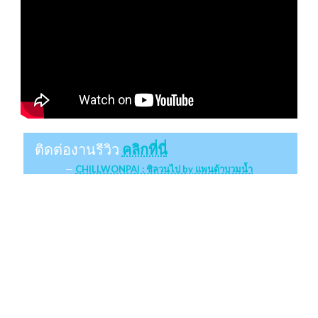
ติดต่องานรีวิว
คลิกที่นี่
CHILLWONPAI : ชิลวนไป by แพนด้าบวมน้ำ