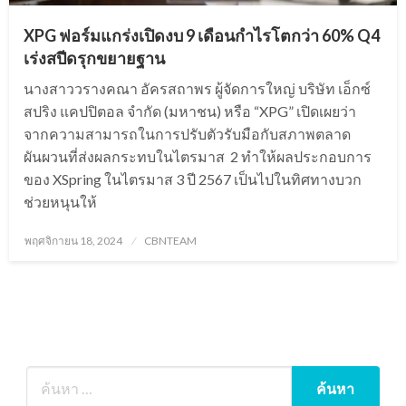
XPG ฟอร์มแกร่งเปิดงบ 9 เดือนกำไรโตกว่า 60% Q4
เร่งสปีดรุกขยายฐาน
นางสาววรางคณา อัครสถาพร ผู้จัดการใหญ่ บริษัท เอ็กซ์
สปริง แคปปิตอล จำกัด (มหาชน) หรือ “XPG” เปิดเผยว่า
จากความสามารถในการปรับตัวรับมือกับสภาพตลาด
ผันผวนที่ส่งผลกระทบในไตรมาส 2 ทำให้ผลประกอบการ
ของ XSpring ในไตรมาส 3 ปี 2567 เป็นไปในทิศทางบวก
ช่วยหนุนให้
Posted
พฤศจิกายน 18, 2024
CBNTEAM
on