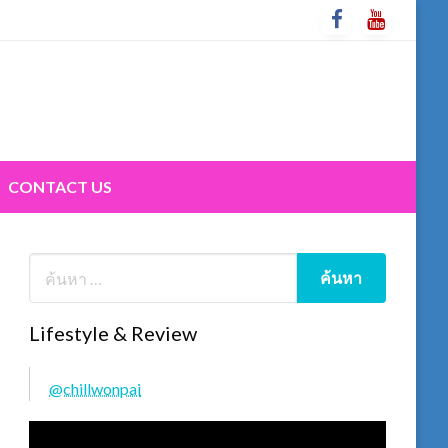
CONTACT US
Lifestyle & Review
@chillwonpai