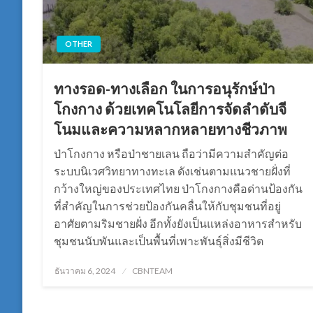
OTHER
ทางรอด-ทางเลือก ในการอนุรักษ์ป่า
โกงกาง ด้วยเทคโนโลยีการจัดลำดับจี
โนมและความหลากหลายทางชีวภาพ
ป่าโกงกาง หรือป่าชายเลน ถือว่ามีความสำคัญต่อ
ระบบนิเวศวิทยาทางทะเล ดังเช่นตามแนวชายฝั่งที่
กว้างใหญ่ของประเทศไทย ป่าโกงกางคือด่านป้องกัน
ที่สำคัญในการช่วยป้องกันคลื่นให้กับชุมชนที่อยู่
อาศัยตามริมชายฝั่ง อีกทั้งยังเป็นแหล่งอาหารสำหรับ
ชุมชนนับพันและเป็นพื้นที่เพาะพันธุ์สิ่งมีชีวิต
Posted
ธันวาคม 6, 2024
CBNTEAM
on