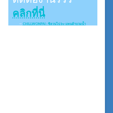
คลิกที่นี่
CHILLWONPAI : ชิลวนไป by แพนด้าบวมน้ำ