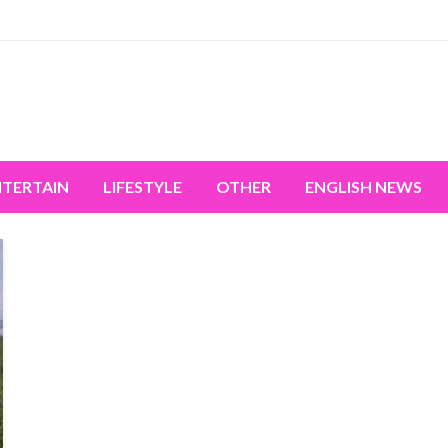
miss the world's movement.
NTERTAIN
LIFESTYLE
OTHER
ENGLISH NEWS