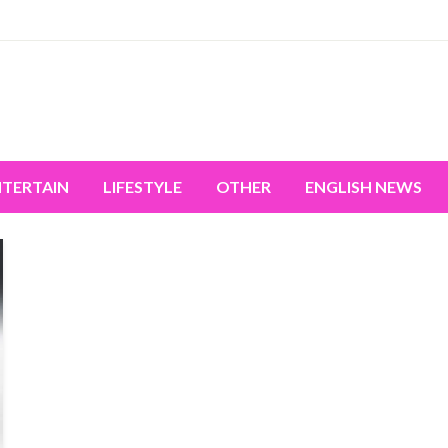
miss the world's movement.
NTERTAIN
LIFESTYLE
OTHER
ENGLISH NEWS