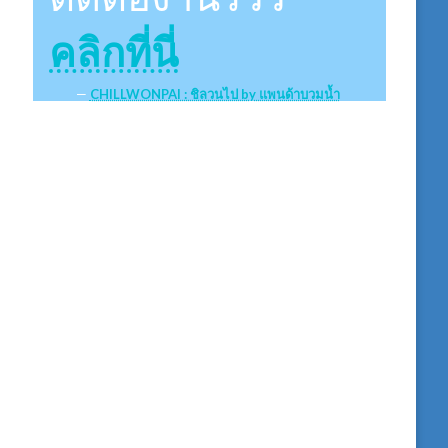
คลิกที่นี่
CHILLWONPAI : ชิลวนไป by แพนด้าบวมน้ำ