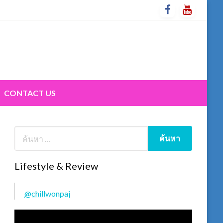
CONTACT US
Lifestyle & Review
@chillwonpai