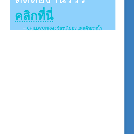
คลิกที่นี่
CHILLWONPAI : ชิลวนไป by แพนด้าบวมน้ำ