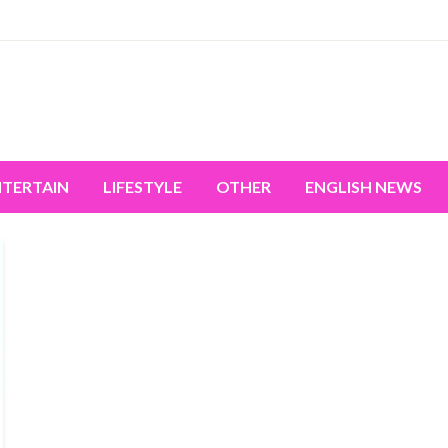
miss the world's movement.
NTERTAIN
LIFESTYLE
OTHER
ENGLISH NEWS