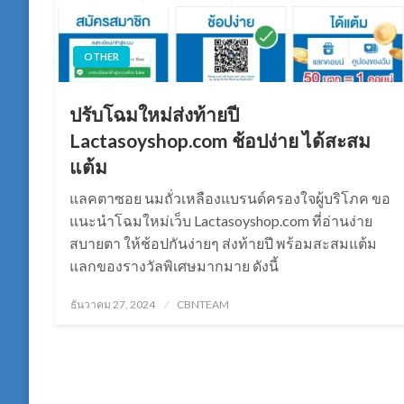
OTHER
ปรับโฉมใหม่ส่งท้ายปี
Lactasoyshop.com ช้อปง่าย ได้สะสม
แต้ม
แลคตาซอย นมถั่วเหลืองแบรนด์ครองใจผู้บริโภค ขอ
แนะนำโฉมใหม่เว็บ Lactasoyshop.com ที่อ่านง่าย
สบายตา ให้ช้อปกันง่ายๆ ส่งท้ายปี พร้อมสะสมแต้ม
แลกของรางวัลพิเศษมากมาย ดังนี้
Posted
ธันวาคม 27, 2024
CBNTEAM
on