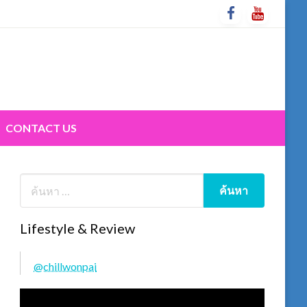
CONTACT US
Lifestyle & Review
@chillwonpai