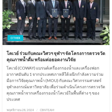
OTHER
โคเวย์ ร่วมกับคณะวิศวฯ จุฬาฯ จัดโครงการตรวจวัด
คุณภาพน้ำดื่ม พร้อมต่อยอดงานวิจัย
โคเวย์ (COWAY) แบรนด์เครื่องกรองน้ำและเครื่องฟอก
อากาศอันดับ 1 จากประเทศเกาหลีใต้ ผนึกกำลังความร่วม
มือการวิจัยคุณภาพน้ำ (MOU) กับคณะวิศวกรรมศาสตร์
จุฬาลงกรณ์มหาวิทยาลัย เพื่อร่วมดำเนินโครงการตรวจวัด
คุณภาพน้ำจากเครื่องกรองน้ำโคเวย์ในพื้นที่ต่าง ๆ ของ
ประเทศ
Posted
พฤศจิกายน 28, 2024
CBNTEAM