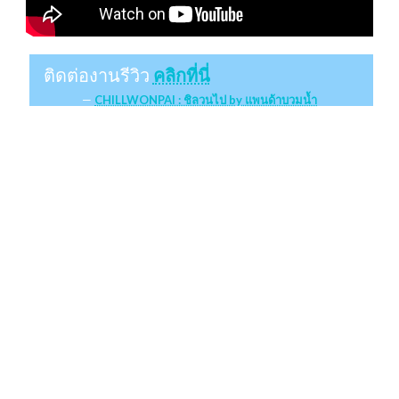
ติดต่องานรีวิว
คลิกที่นี่
CHILLWONPAI : ชิลวนไป by แพนด้าบวมน้ำ