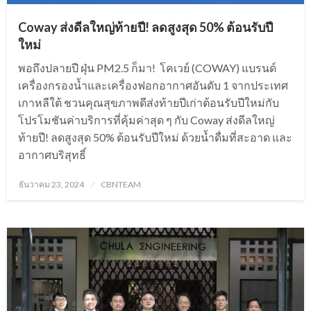
Coway ส่งดีลใหญ่ท้ายปี! ลดสูงสุด 50% ต้อนรับปี
ใหม่
พอถึงปลายปี ฝุ่น PM2.5 ก็มา! โคเวย์ (COWAY) แบรนด์
เครื่องกรองน้ำและเครื่องฟอกอากาศอันดับ 1 จากประเทศ
เกาหลีใต้ ชวนคุณสุขภาพดีส่งท้ายปีเก่าต้อนรับปีใหม่กับ
โปรโมชันค่าบริการที่คุ้มค่าสุด ๆ กับ Coway ส่งดีลใหญ่
ท้ายปี! ลดสูงสุด 50% ต้อนรับปีใหม่ ด้วยน้ำดื่มที่สะอาด และ
อากาศบริสุทธิ์
Posted
ธันวาคม 23, 2024
CBNTEAM
on