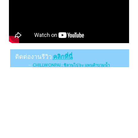
ติดต่องานรีวิว
คลิกที่นี่
CHILLWONPAI : ชิลวนไป by แพนด้าบวมน้ำ