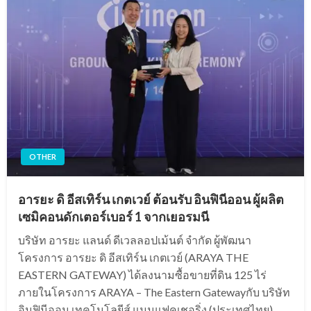
OTHER
อารยะ ดิ อีสเทิร์น เกตเวย์ ต้อนรับ อินฟินีออน ผู้ผลิต
เซมิคอนดักเตอร์เบอร์ 1 จากเยอรมนี
บริษัท อารยะ แลนด์ ดีเวลลอปเม้นต์ จำกัด ผู้พัฒนา
โครงการ อารยะ ดิ อีสเทิร์น เกตเวย์ (ARAYA THE
EASTERN GATEWAY) ได้ลงนามซื้อขายที่ดิน 125 ไร่
ภายในโครงการ ARAYA – The Eastern Gatewayกับ บริษัท
อินฟินีออน เทคโนโลยีส์ แมนูแฟคเชอริ่ง (ประเทศไทย)