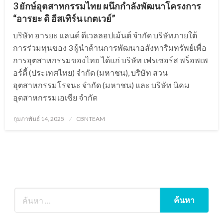
3 ยักษ์อุตสาหกรรมไทย ผนึกกำลังพัฒนาโครงการ
“อารยะ ดิ อีสเทิร์น เกตเวย์”
บริษัท อารยะ แลนด์ ดีเวลลอปเม้นต์ จำกัด บริษัทภายใต้
การร่วมทุนของ 3 ผู้นำด้านการพัฒนาอสังหาริมทรัพย์เพื่อ
การอุตสาหกรรมของไทย ได้แก่ บริษัท เฟรเซอร์ส พร็อพเพ
อร์ตี้ (ประเทศไทย) จํากัด (มหาชน), บริษัท สวน
อุตสาหกรรมโรจนะ จำกัด (มหาชน) และ บริษัท นิคม
อุตสาหกรรมเอเซีย จำกัด
Posted
กุมภาพันธ์ 14, 2025
CBNTEAM
on