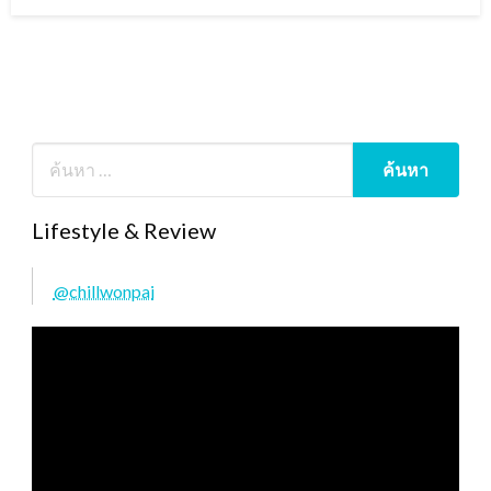
on
Lifestyle & Review
@chillwonpai