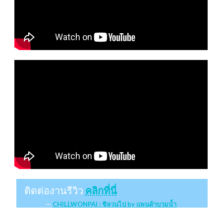
ติดต่องานรีวิว
คลิกที่นี่
CHILLWONPAI : ชิลวนไป by แพนด้าบวมน้ำ