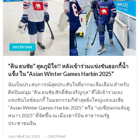
ENTERTAIN
“คิน ธนชัย” สุดภูมิใจ!! หลังเข้าร่วมแข่งขันฮอกกี้น้ำ
แข็ง ใน “Asian Winter Games Harbin 2025”
นับเป็นประสบการณ์สุดประทับใจที่ยากจะลืมเลือน สำหรับ
ศิลปินหนุ่ม “คิน ธนชัย ศักดิ์ชัยเจริญกุล” ที่ได้เข้าร่วมลง
แข่งขันไอซ์ฮอกกี้ ในมหกรรมกีฬาสุดยิ่งใหญ่แห่งเอเชีย
“Asian Winter Games Harbin 2025” หรือ “เอเชียนเกมส์ฤดู
หนาว 2025” ที่จัดขึ้น ณ เมืองฮาร์บิน สาธารณรัฐ
ประชาชนจีน
Posted
กุมภาพันธ์ 18, 2025
CBNTEAM