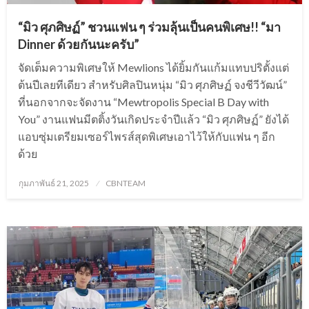
“มิว ศุภศิษฏ์” ชวนแฟน ๆ ร่วมลุ้นเป็นคนพิเศษ!! “มา
Dinner ด้วยกันนะครับ”
จัดเต็มความพิเศษให้ Mewlions ได้ยิ้มกันแก้มแทบปริตั้งแต่
ต้นปีเลยทีเดียว สำหรับศิลปินหนุ่ม “มิว ศุภศิษฏ์ จงชีวีวัฒน์”
ที่นอกจากจะจัดงาน “Mewtropolis Special B Day with
You” งานแฟนมีตติ้งวันเกิดประจำปีแล้ว “มิว ศุภศิษฏ์” ยังได้
แอบซุ่มเตรียมเซอร์ไพรส์สุดพิเศษเอาไว้ให้กับแฟน ๆ อีก
ด้วย
Posted
กุมภาพันธ์ 21, 2025
CBNTEAM
on