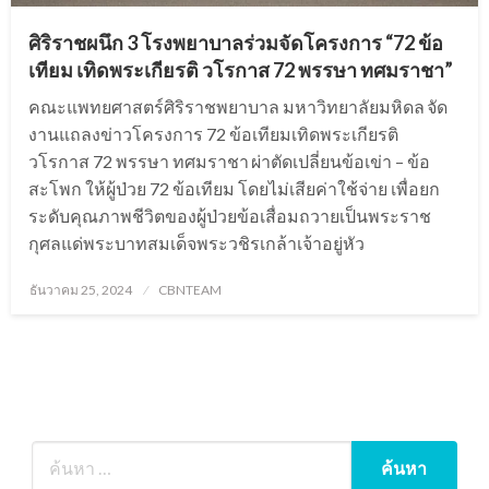
ศิริราชผนึก 3 โรงพยาบาลร่วมจัดโครงการ “72 ข้อ
เทียม เทิดพระเกียรติ วโรกาส 72 พรรษา ทศมราชา”
คณะแพทยศาสตร์ศิริราชพยาบาล มหาวิทยาลัยมหิดล จัด
งานแถลงข่าวโครงการ 72 ข้อเทียมเทิดพระเกียรติ
วโรกาส 72 พรรษา ทศมราชา ผ่าตัดเปลี่ยนข้อเข่า – ข้อ
สะโพก ให้ผู้ป่วย 72 ข้อเทียม โดยไม่เสียค่าใช้จ่าย เพื่อยก
ระดับคุณภาพชีวิตของผู้ป่วยข้อเสื่อมถวายเป็นพระราช
กุศลแด่พระบาทสมเด็จพระวชิรเกล้าเจ้าอยู่หัว
Posted
ธันวาคม 25, 2024
CBNTEAM
on