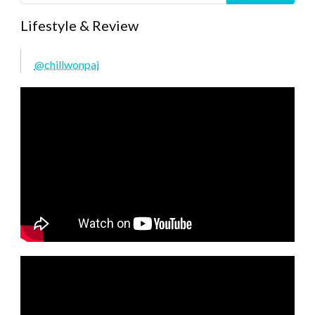
Lifestyle & Review
@chillwonpai