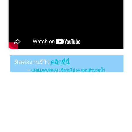
ติดต่องานรีวิว
คลิกที่นี่
CHILLWONPAI : ชิลวนไป by แพนด้าบวมน้ำ