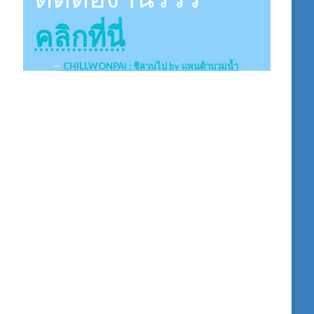
คลิกที่นี่
CHILLWONPAI : ชิลวนไป by แพนด้าบวมน้ำ