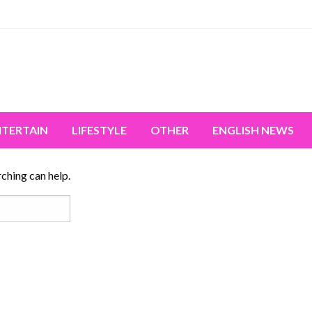
miss the world's movement.
NTERTAIN
LIFESTYLE
OTHER
ENGLISH NEWS
rching can help.