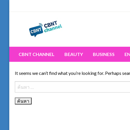
Skip
to
content
Connecting the world for you, clearer than ever. Never 
CBNT CHANNEL
CBNT CHANNEL
BEAUTY
BUSINESS
E
It seems we can’t find what you’re looking for. Perhaps sea
ค้นหา
สำหรับ: