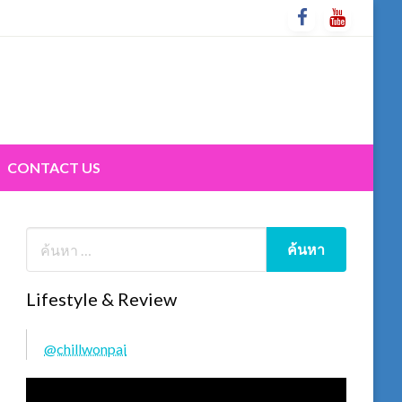
CONTACT US
Lifestyle & Review
@chillwonpai