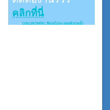
คลิกที่นี่
CHILLWONPAI : ชิลวนไป by แพนด้าบวมน้ำ