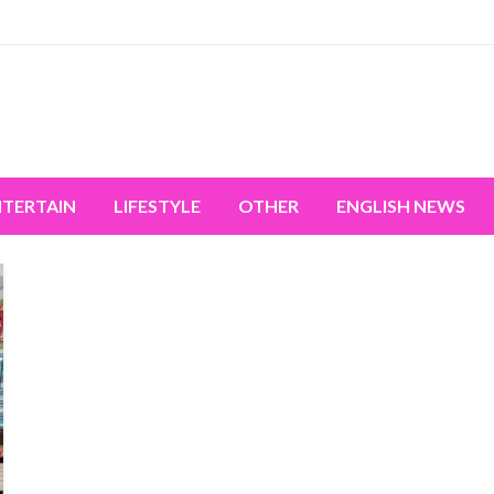
miss the world's movement.
NTERTAIN
LIFESTYLE
OTHER
ENGLISH NEWS