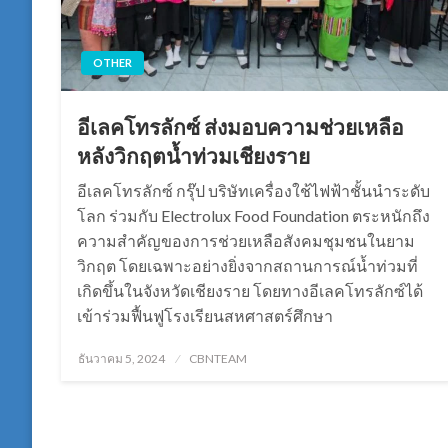
OTHER
อีเลคโทรลักซ์ ส่งมอบความช่วยเหลือ
หลังวิกฤตน้ำท่วมเชียงราย
อีเลคโทรลักซ์ กรุ๊ป บริษัทเครื่องใช้ไฟฟ้าชั้นนำระดับ
โลก ร่วมกับ Electrolux Food Foundation ตระหนักถึง
ความสำคัญของการช่วยเหลือสังคมชุมชนในยาม
วิกฤต โดยเฉพาะอย่างยิ่งจากสถานการณ์น้ำท่วมที่
เกิดขึ้นในจังหวัดเชียงราย โดยทางอีเลคโทรลักซ์ได้
เข้าร่วมฟื้นฟูโรงเรียนสหศาสตร์ศึกษา
Posted
ธันวาคม 5, 2024
CBNTEAM
on