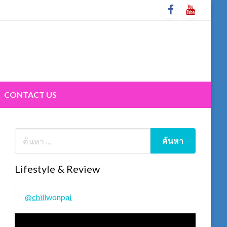
CONTACT US
Lifestyle & Review
@chillwonpai