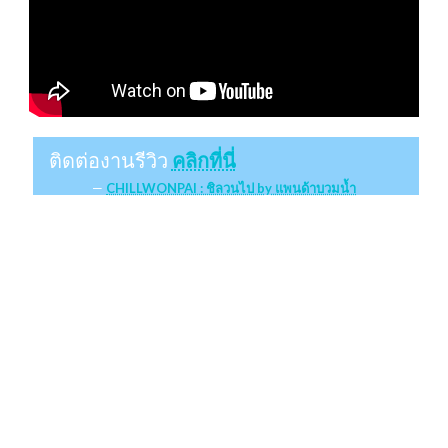
ติดต่องานรีวิว
คลิกที่นี่
CHILLWONPAI : ชิลวนไป by แพนด้าบวมน้ำ