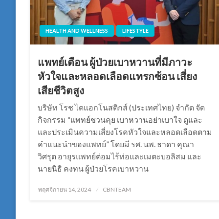
HEALTH AND WELLNESS
LIFESTYLE
แพทย์เตือน ผู้ป่วยเบาหวานที่มีภาวะ
หัวใจและหลอดเลือดแทรกซ้อน เสี่ยง
เสียชีวิตสูง
บริษัท โรช ไดแอกโนสติกส์ (ประเทศไทย) จำกัด จัด
กิจกรรม “แพทย์ชวนคุย เบาหวานอย่าเบาใจ ดูและ
และประเมินความเสี่ยงโรคหัวใจและหลอดเลือดตาม
คำแนะนำของแพทย์” โดยมี รศ. นพ. ธาดา คุณา
วิศรุต อายุรแพทย์ต่อมไร้ท่อและเมตะบอลิสม และ
นายนิธิ คงทน ผู้ป่วยโรคเบาหวาน
Posted
พฤศจิกายน 14, 2024
CBNTEAM
on