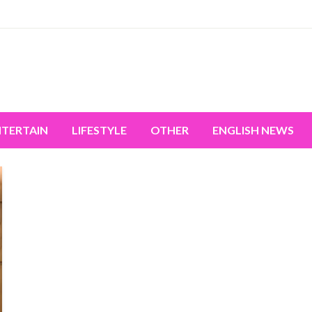
miss the world's movement.
NTERTAIN
LIFESTYLE
OTHER
ENGLISH NEWS