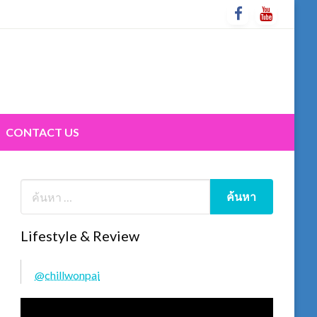
CONTACT US
Lifestyle & Review
@chillwonpai