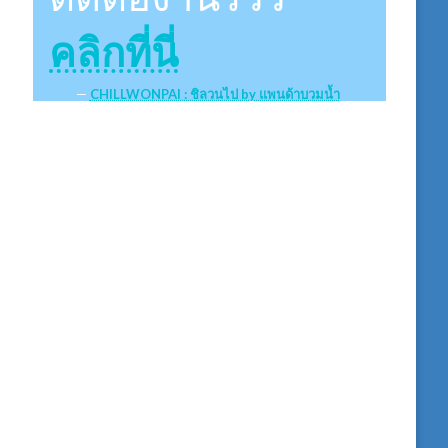
คลิกที่นี่
CHILLWONPAI : ชิลวนไป by แพนด้าบวมน้ำ