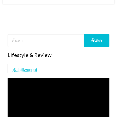
on
Lifestyle & Review
@chillwonpai