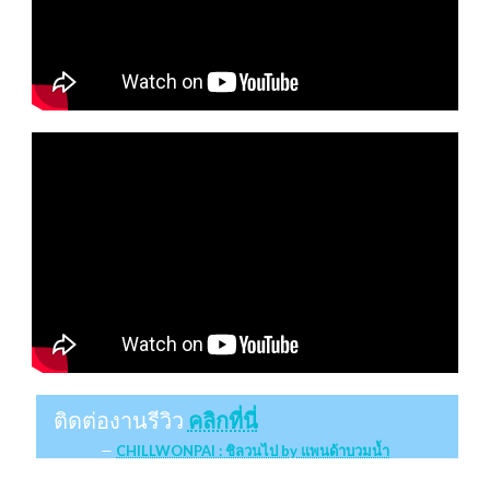
ติดต่องานรีวิว
คลิกที่นี่
CHILLWONPAI : ชิลวนไป by แพนด้าบวมน้ำ