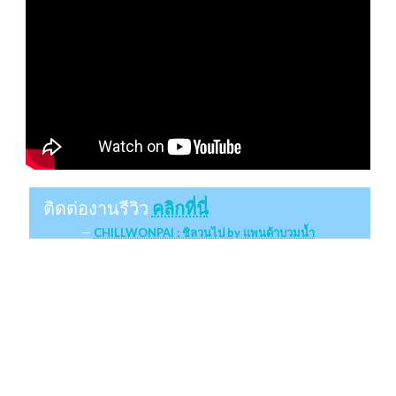
ติดต่องานรีวิว
คลิกที่นี่
CHILLWONPAI : ชิลวนไป by แพนด้าบวมน้ำ