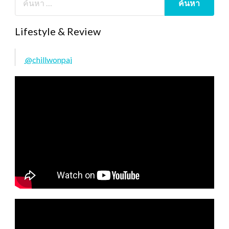
Lifestyle & Review
@chillwonpai