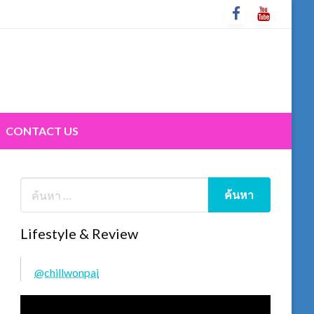
CONTACT US
Lifestyle & Review
@chillwonpai