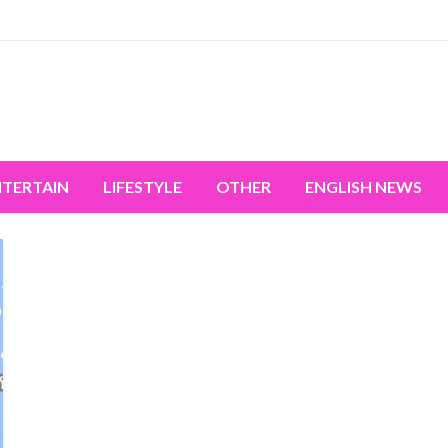
miss the world's movement.
NTERTAIN
LIFESTYLE
OTHER
ENGLISH NEWS