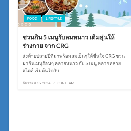
FOOD
LIFESTYLE
ชวนกิน 5 เมนูรับลมหนาว เติมอุ่นให้
ร่างกาย จาก CRG
ส่งท้ายปลายปีที่มาพร้อมลมเย็นๆให้ชื่นใจ CRG ชวน
มากินเมนูร้อนๆ คลายหนาว กับ 5 เมนู หลากหลาย
สไตล์ เริ่มต้นไปกับ
Posted
ธันวาคม 18, 2024
CBNTEAM
on