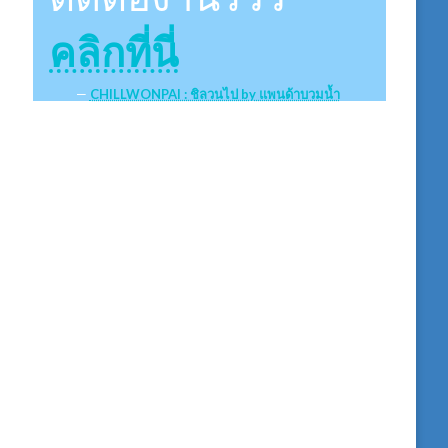
คลิกที่นี่
CHILLWONPAI : ชิลวนไป by แพนด้าบวมน้ำ