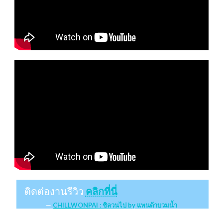
ติดต่องานรีวิว
คลิกที่นี่
CHILLWONPAI : ชิลวนไป by แพนด้าบวมน้ำ