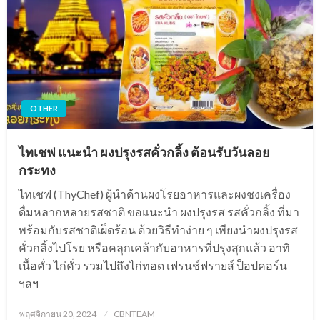
OTHER
ไทเชฟ แนะนำ ผงปรุงรสคั่วกลิ้ง ต้อนรับวันลอย
กระทง
ไทเชฟ (ThyChef) ผู้นำด้านผงโรยอาหารและผงชงเครื่อง
ดื่มหลากหลายรสชาติ ขอแนะนำ ผงปรุงรส รสคั่วกลิ้ง ที่มา
พร้อมกับรสชาติเผ็ดร้อน ด้วยวิธีทำง่าย ๆ เพียงนำผงปรุงรส
คั่วกลิ้งไปโรย หรือคลุกเคล้ากับอาหารที่ปรุงสุกแล้ว อาทิ
เนื้อคั่ว ไก่คั่ว รวมไปถึงไก่ทอด เฟรนช์ฟรายส์ ป็อปคอร์น
ฯลฯ
Posted
พฤศจิกายน 20, 2024
CBNTEAM