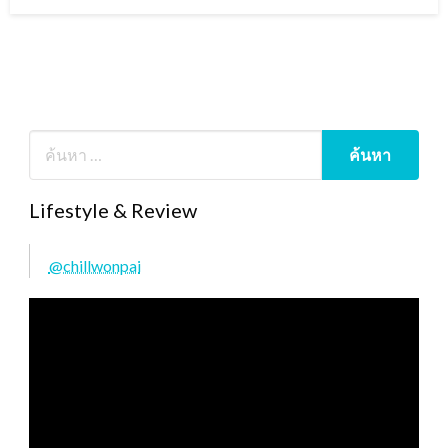
on
Lifestyle & Review
@chillwonpai