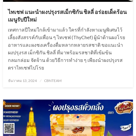
ไทเชฟ แนะนำผงปรุงรสเม็กซิกัน ชิลลี่ อร่อยเผ็ดร้อน
เมนูรับปีใหม่
เทศกาลปีใหม่ใกล้เข้ามาแล้ว ใครที่กำลังหาเมนูพิเศษไว้
เลี้ยงสังสรรค์กับเพื่อน ๆ ไทเชฟ (ThyChef) ผู้นำด้านผงโรย
อาหารและผงชงเครื่องดื่มหลากหลายรสชาติ ขอแนะนำ
ผงปรุงรส เม็กซิกัน ชิลลี่ ที่มาพร้อมรสชาติที่เข้มข้น
กลมกล่อม จัดจ้าน ด้วยวิธีการทำง่าย ๆ เพียงนำผงปรุงรส
ตราไทเชฟไปโรย
Posted
ธันวาคม 13, 2024
CBNTEAM
on