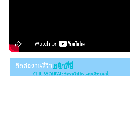
ติดต่องานรีวิว
คลิกที่นี่
CHILLWONPAI : ชิลวนไป by แพนด้าบวมน้ำ