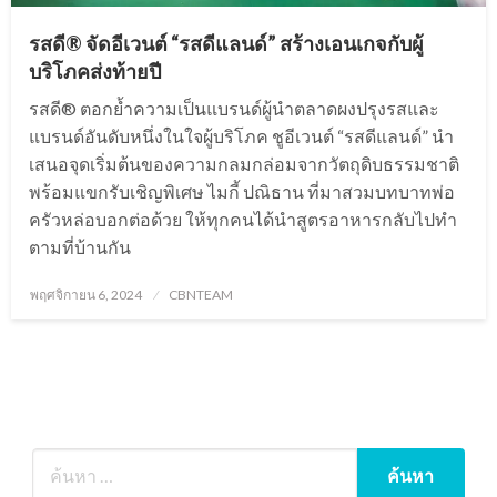
รสดี® จัดอีเวนต์ “รสดีแลนด์” สร้างเอนเกจกับผู้
บริโภคส่งท้ายปี
รสดี® ตอกย้ำความเป็นแบรนด์ผู้นำตลาดผงปรุงรสและ
แบรนด์อันดับหนึ่งในใจผู้บริโภค ชูอีเวนต์​ “รสดีแลนด์”​ นำ
เสนอจุดเริ่มต้นของความกลมกล่อมจากวัตถุดิบธรรมชาติ
พร้อมแขกรับเชิญพิเศษ ไมกี้ ปณิธาน ที่มาสวมบทบาทพ่อ
ครัวหล่อบอกต่อด้วย ให้ทุกคนได้นำสูตรอาหารกลับไปทำ
ตามที่บ้านกัน
Posted
พฤศจิกายน 6, 2024
CBNTEAM
on