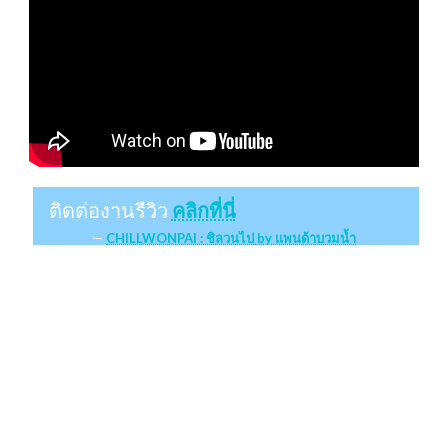
ติดต่องานรีวิว
คลิกที่นี่
CHILLWONPAI : ชิลวนไป by แพนด้าบวมน้ำ