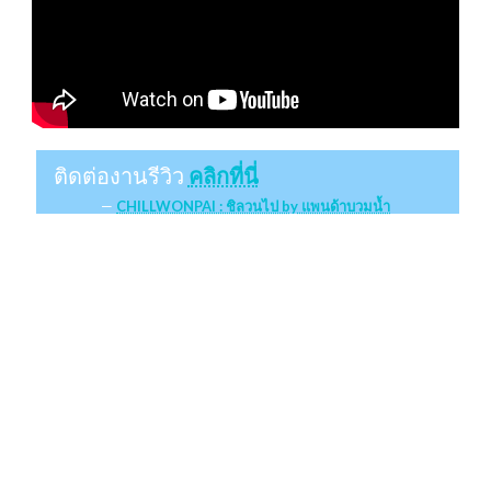
ติดต่องานรีวิว
คลิกที่นี่
CHILLWONPAI : ชิลวนไป by แพนด้าบวมน้ำ