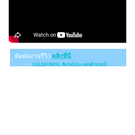
ติดต่องานรีวิว
คลิกที่นี่
CHILLWONPAI : ชิลวนไป by แพนด้าบวมน้ำ