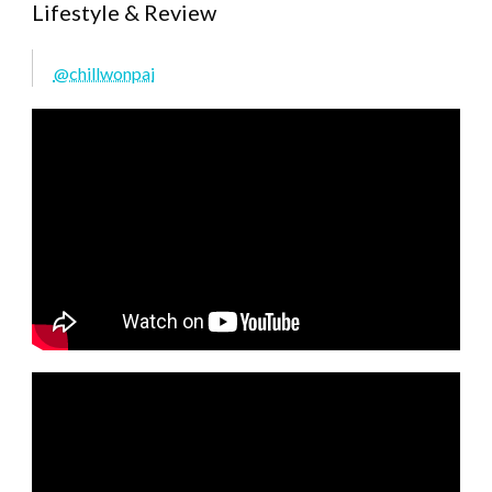
Lifestyle & Review
@chillwonpai