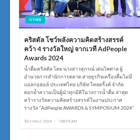
OTHER
คริสตัล โชว์พลังความคิดสร้างสรรค์
คว้า 4 รางวัลใหญ่ จากเวที AdPeople
Awards 2024
น้ำดื่มคริสตัล โดย นางสาวสุภรณ์ เด่นไพศาล ผู้
อำนวยการสำนักการตลาด สายธุรกิจเครื่องดื่มไม่มี
แอลกอฮอล์ ประเทศไทย บริษัท ไทยดริ้งค์ จำกัด
ตอกย้ำความเป็นผู้นำทุกมิติในวงการน้ำดื่ม ล่าสุด
คว้ารางวัลความคิดสร้างสรรค์ในงานประกาศ
รางวัล “AdPeople AWARDS & SYMPOSIUM 2024”
Posted
ธันวาคม 2, 2024
CBNTEAM
on