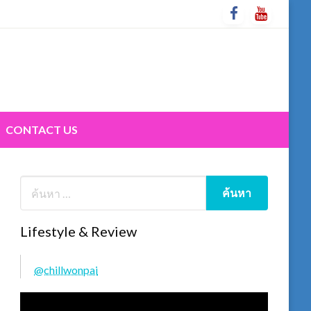
CONTACT US
Lifestyle & Review
@chillwonpai