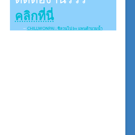
คลิกที่นี่
CHILLWONPAI : ชิลวนไป by แพนด้าบวมน้ำ