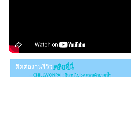
ติดต่องานรีวิว
คลิกที่นี่
CHILLWONPAI : ชิลวนไป by แพนด้าบวมน้ำ