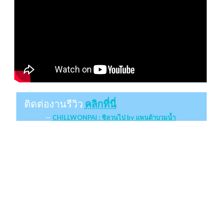
ติดต่องานรีวิว
คลิกที่นี่
CHILLWONPAI : ชิลวนไป by แพนด้าบวมน้ำ