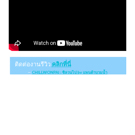
ติดต่องานรีวิว
คลิกที่นี่
CHILLWONPAI : ชิลวนไป by แพนด้าบวมน้ำ