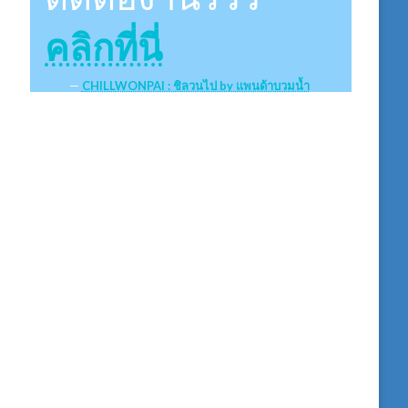
คลิกที่นี่
CHILLWONPAI : ชิลวนไป by แพนด้าบวมน้ำ