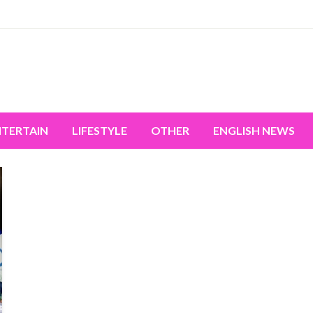
miss the world's movement.
NTERTAIN
LIFESTYLE
OTHER
ENGLISH NEWS