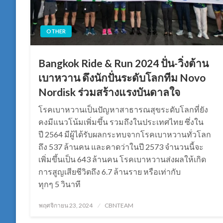
OTHER
Bangkok Ride & Run 2024 ปั่น-วิ่งต้าน
เบาหวาน ดึงนักปั่นระดับโลกทีม Novo
Nordisk ร่วมสร้างแรงบันดาลใจ
โรคเบาหวานเป็นปัญหาสาธารณสุขระดับโลกที่ยัง
คงมีแนวโน้มเพิ่มขึ้น รวมถึงในประเทศไทย ซึ่งใน
ปี 2564 มีผู้ได้รับผลกระทบจากโรคเบาหวานทั่วโลก
ถึง 537 ล้านคน และคาดว่าในปี 2573 จำนวนนี้จะ
เพิ่มขึ้นเป็น 643 ล้านคน โรคเบาหวานส่งผลให้เกิด
การสูญเสียชีวิตถึง 6.7 ล้านราย หรือเท่ากับ
ทุกๆ 5 วินาที
Posted
พฤศจิกายน 23, 2024
CBNTEAM
on