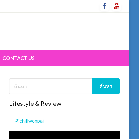
CONTACT US
Lifestyle & Review
@chillwonpai