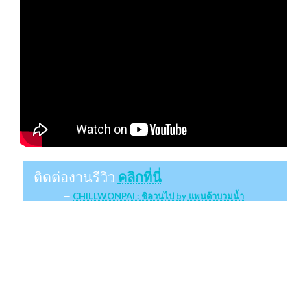
ติดต่องานรีวิว
คลิกที่นี่
CHILLWONPAI : ชิลวนไป by แพนด้าบวมน้ำ