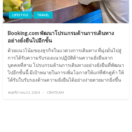
LIFESTYLE
TRAVEL
Booking.com พัฒนาโปรแกรมด้านการเดินทาง
อย่างยั่งยืนไปอีกขั้น
ด้วยแนวโน้มของธุรกิจในแวดวงการเดินทาง ที่มุ่งมั่นไปสู่
การได้รับความรับรองแนวปฏิบัติด้านความยั่งยืนจาก
บุคคลที่สาม โปรแกรมด้านการเดินทางอย่างยั่งยืนที่พัฒนา
ไปอีกขั้นนี้ มีเป้าหมายในการเพิ่มโอกาสให้แก่ที่พักคู่ค้า ให้
ได้รับใบรับรองด้านความยั่งยืนได้อย่างง่ายดายมากยิ่งขึ้น
Posted
พฤศจิกายน 21, 2024
CBNTEAM
on