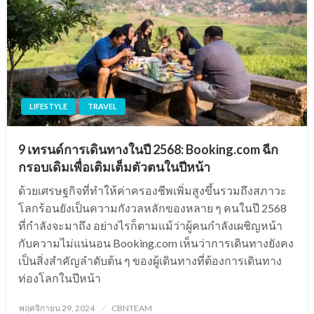
LIFESTYLE
TRAVEL
9 เทรนด์การเดินทางในปี 2568: Booking.com ฉีก
กรอบเดิมเพื่อเติมเต็มตัวตนในปีหน้า
ด้วยเศรษฐกิจที่ทำให้ค่าครองชีพเพิ่มสูงขึ้นรวมถึงสภาวะ
โลกร้อนยังเป็นความกังวลหลักของหลาย ๆ คนในปี 2568
ที่กำลังจะมาถึง อย่างไรก็ตามแม้ว่าผู้คนกำลังเผชิญหน้า
กับความไม่แน่นอน Booking.com เห็นว่าการเดินทางยังคง
เป็นสิ่งสำคัญลำดับต้น ๆ ของผู้เดินทางที่ต้องการเดินทาง
ท่องโลกในปีหน้า
Posted
พฤศจิกายน 29, 2024
CBNTEAM