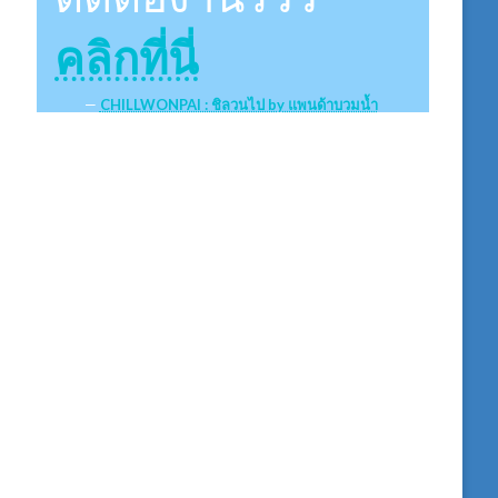
คลิกที่นี่
CHILLWONPAI : ชิลวนไป by แพนด้าบวมน้ำ