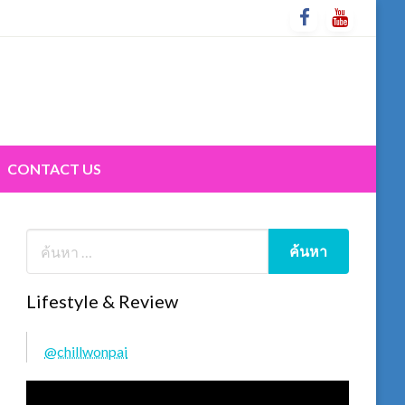
CONTACT US
Lifestyle & Review
@chillwonpai