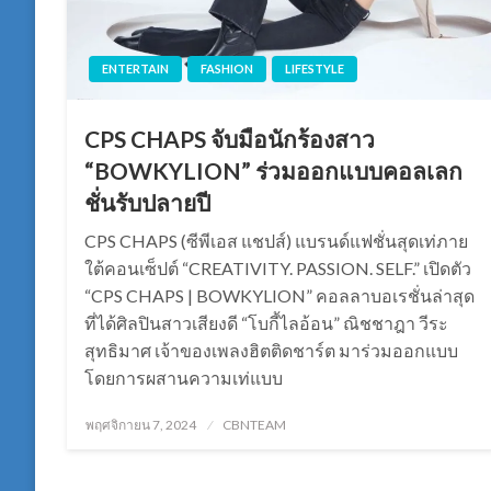
ENTERTAIN
FASHION
LIFESTYLE
CPS CHAPS จับมือนักร้องสาว
“BOWKYLION” ร่วมออกแบบคอลเลก
ชั่นรับปลายปี
CPS CHAPS (ซีพีเอส แชปส์) แบรนด์แฟชั่นสุดเท่ภาย
ใต้คอนเซ็ปต์ “CREATIVITY. PASSION. SELF.” เปิดตัว
“CPS CHAPS | BOWKYLION” คอลลาบอเรชั่นล่าสุด
ที่ได้ศิลปินสาวเสียงดี “โบกี้ไลอ้อน” ณิชชาฎา วีระ
สุทธิมาศ เจ้าของเพลงฮิตติดชาร์ต มาร่วมออกแบบ
โดยการผสานความเท่แบบ
Posted
พฤศจิกายน 7, 2024
CBNTEAM
on