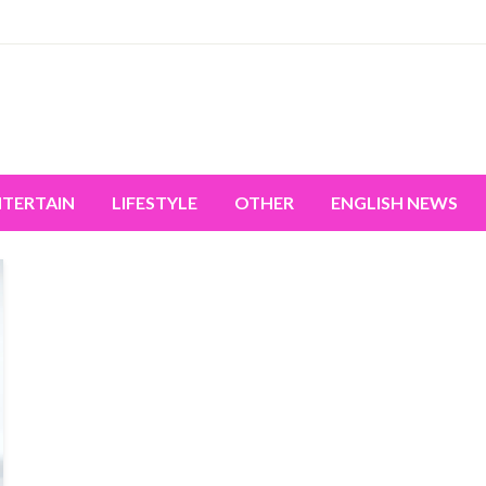
miss the world's movement.
NTERTAIN
LIFESTYLE
OTHER
ENGLISH NEWS