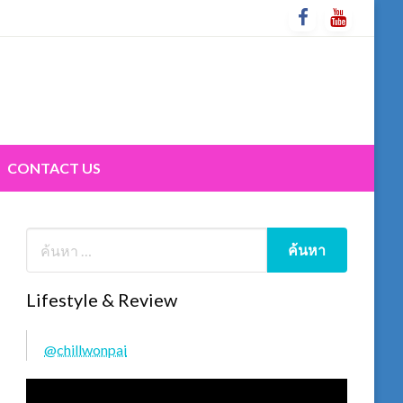
CONTACT US
Lifestyle & Review
@chillwonpai