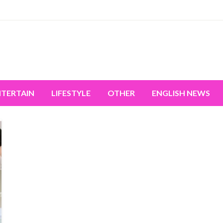
miss the world's movement.
NTERTAIN
LIFESTYLE
OTHER
ENGLISH NEWS