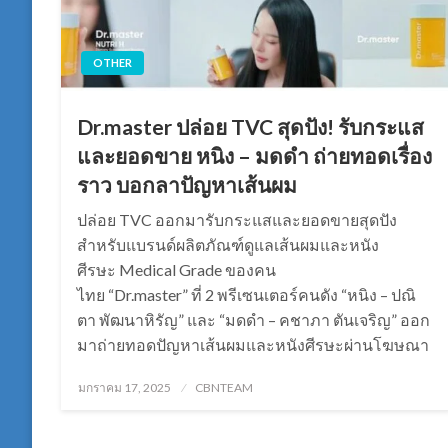
OTHER
Dr.master ปล่อย TVC สุดปัง! รับกระแส
และยอดขาย หนิง – มดดำ ถ่ายทอดเรื่อง
ราว บอกลาปัญหาเส้นผม
ปล่อย TVC ออกมารับกระแสและยอดขายสุดปัง
สำหรับแบรนด์ผลิตภัณฑ์ดูแลเส้นผมและหนัง
ศีรษะ Medical Grade ของคน
ไทย “Dr.master” ที่ 2 พรีเซนเตอร์คนดัง “หนิง – ปณิ
ตา พัฒนาหิรัญ” และ “มดดำ – คชาภา ตันเจริญ” ออก
มาถ่ายทอดปัญหาเส้นผมและหนังศีรษะผ่านโฆษณา
Posted
มกราคม 17, 2025
CBNTEAM
on