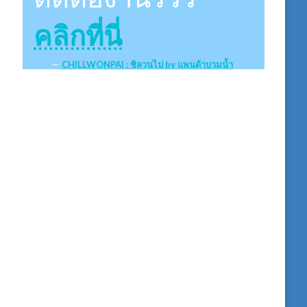
คลิกที่นี่
CHILLWONPAI : ชิลวนไป by แพนด้าบวมน้ำ