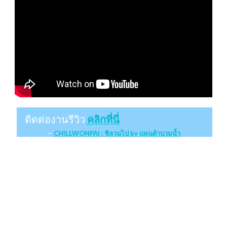
ติดต่องานรีวิว
คลิกที่นี่
CHILLWONPAI : ชิลวนไป by แพนด้าบวมน้ำ