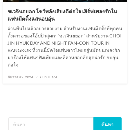
ชเวจินฮยอก โชว์พลังเสียงดีต่อใจ เสิร์ฟเพลงรักใน
แฟนมีตติ้งแสนอบอุ่น
ผ่านพ้นไปแล้วอย่างสวยงาม สำหรับงานแฟนมีตติ้งที่ทุกคน
ตั้งตารอของโอ้ปป้าสุดเท่ “ชเวจินฮยอก” สำหรับงาน CHOI
JIN HYUK DAY AND NIGHT FAN-CON TOUR IN
BANGKOK ที่งานนี้มัดใจแฟนชาวไทยอยู่หมัดขนเพลงรัก
มาร้องให้แฟนๆฟังเพียบและลีลาหยอกล้อสุดน่ารัก อบอุ่น
ต่อใจ
Posted
ธันวาคม 2, 2024
CBNTEAM
on