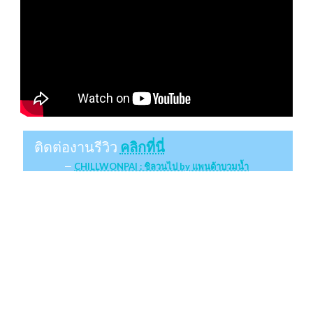
ติดต่องานรีวิว
คลิกที่นี่
CHILLWONPAI : ชิลวนไป by แพนด้าบวมน้ำ