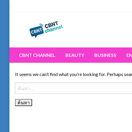
Skip
to
content
Connecting the world for you, clearer than ever. Never 
CBNT CHANNEL
CBNT CHANNEL
BEAUTY
BUSINESS
E
It seems we can’t find what you’re looking for. Perhaps sea
ค้นหา
สำหรับ: