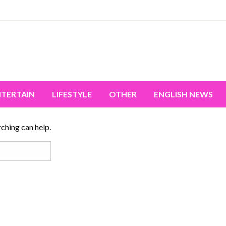
miss the world's movement.
NTERTAIN
LIFESTYLE
OTHER
ENGLISH NEWS
rching can help.