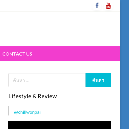
CONTACT US
Lifestyle & Review
@chillwonpai