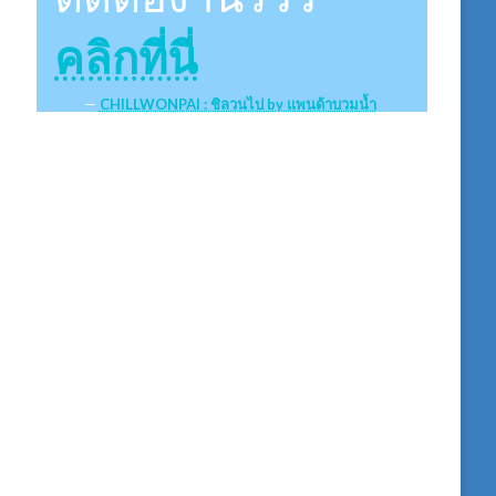
คลิกที่นี่
CHILLWONPAI : ชิลวนไป by แพนด้าบวมน้ำ