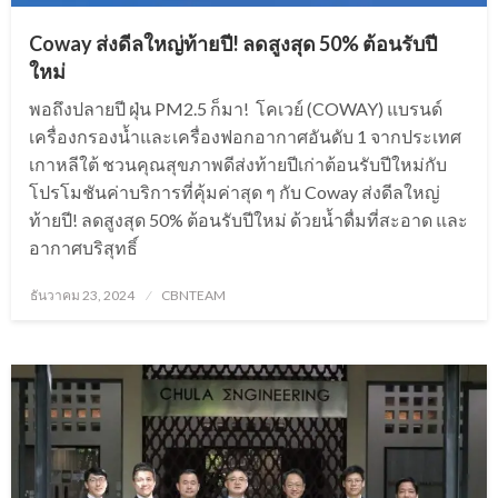
Coway ส่งดีลใหญ่ท้ายปี! ลดสูงสุด 50% ต้อนรับปี
ใหม่
พอถึงปลายปี ฝุ่น PM2.5 ก็มา! โคเวย์ (COWAY) แบรนด์
เครื่องกรองน้ำและเครื่องฟอกอากาศอันดับ 1 จากประเทศ
เกาหลีใต้ ชวนคุณสุขภาพดีส่งท้ายปีเก่าต้อนรับปีใหม่กับ
โปรโมชันค่าบริการที่คุ้มค่าสุด ๆ กับ Coway ส่งดีลใหญ่
ท้ายปี! ลดสูงสุด 50% ต้อนรับปีใหม่ ด้วยน้ำดื่มที่สะอาด และ
อากาศบริสุทธิ์
Posted
ธันวาคม 23, 2024
CBNTEAM
on