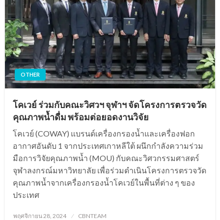
OTHER
โคเวย์ ร่วมกับคณะวิศวฯ จุฬาฯ จัดโครงการตรวจวัด
คุณภาพน้ำดื่ม พร้อมต่อยอดงานวิจัย
โคเวย์ (COWAY) แบรนด์เครื่องกรองน้ำและเครื่องฟอก
อากาศอันดับ 1 จากประเทศเกาหลีใต้ ผนึกกำลังความร่วม
มือการวิจัยคุณภาพน้ำ (MOU) กับคณะวิศวกรรมศาสตร์
จุฬาลงกรณ์มหาวิทยาลัย เพื่อร่วมดำเนินโครงการตรวจวัด
คุณภาพน้ำจากเครื่องกรองน้ำโคเวย์ในพื้นที่ต่าง ๆ ของ
ประเทศ
Posted
พฤศจิกายน 28, 2024
CBNTEAM