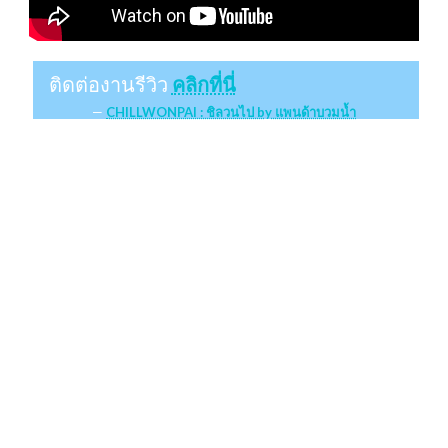
ติดต่องานรีวิว
คลิกที่นี่
CHILLWONPAI : ชิลวนไป by แพนด้าบวมน้ำ