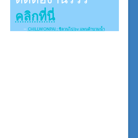
คลิกที่นี่
CHILLWONPAI : ชิลวนไป by แพนด้าบวมน้ำ