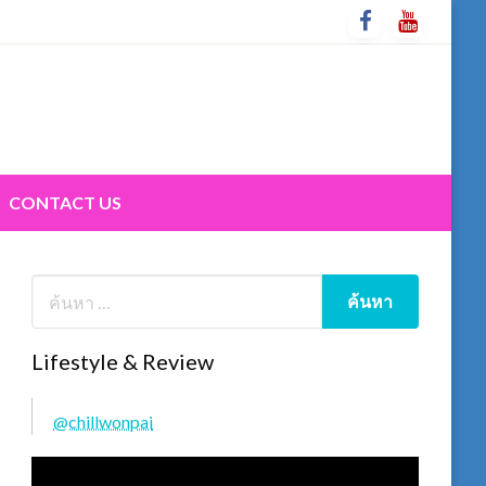
CONTACT US
Lifestyle & Review
@chillwonpai