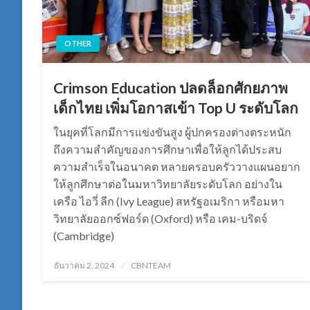
OTHER
Crimson Education ปลดล็อกศักยภาพ
เด็กไทย เพิ่มโอกาสเข้า Top U ระดับโลก
ในยุคที่โลกมีการแข่งขันสูง ผู้ปกครองต่างตระหนัก
ถึงความสำคัญของการศึกษาเพื่อให้ลูกได้ประสบ
ความสำเร็จในอนาคต หลายครอบครัววางแผนอยาก
ให้ลูกศึกษาต่อในมหาวิทยาลัยระดับโลก อย่างใน
เครือ ไอวี่ ลีก (Ivy League) สหรัฐอเมริกา หรือมหา
วิทยาลัยออกซ์ฟอร์ด (Oxford) หรือ เคม-บริดจ์
(Cambridge)
Posted
ธันวาคม 2, 2024
CBNTEAM
on