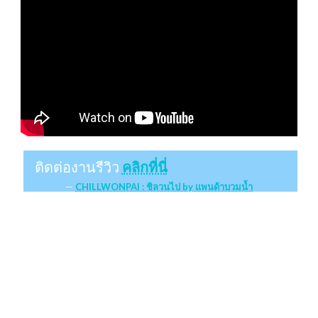
ติดต่องานรีวิว
คลิกที่นี่
CHILLWONPAI : ชิลวนไป by แพนด้าบวมน้ำ