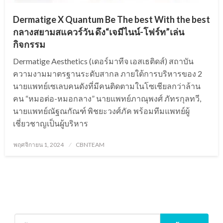
Dermatige X Quantum Be The best With the best
กลางสยามสแควร์วัน ดึง“เจมีไนน์-โฟร์ท”เล่น
กิจกรรม
Dermatige Aesthetics (เดอร์มาทีจ เอสเธติดส์) สถาบัน
ความงามมาตรฐานระดับสากล ภายใต้การบริหารของ 2
นายแพทย์เซเลบคนดังที่มีคนติดตามในโซเชียลกว่าล้าน
คน “หมอต่อ-หมอกลาง” นายแพทย์ภาณุพงศ์ ภัทรกุลทวี,
นายแพทย์ณัฐณกัณฑ์ พิชยะวงศ์ภัค พร้อมทีมแพทย์ผู้
เชี่ยวชาญเป็นผู้บริหาร
Posted
พฤศจิกายน 1, 2024
CBNTEAM
on