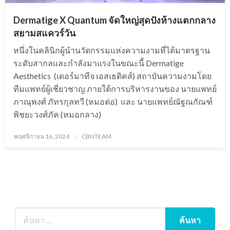
Dermatige X Quantum จัดใหญ่สุดปังห้างแตกกลาง
สยามสแควร์วัน
หนึ่งในคลินิกผู้นำนวัตกรรมแห่งความงามที่ได้มาตรฐาน
ระดับสากลและกำลังมาแรงในขณะนี้ Dermatige
Aesthetics (เดอร์มาทีจ เอสเธติคส์) สถาบันความงามโดย
ทีมแพทย์ผู้เชี่ยวชาญ ภายใต้การบริหารงานของ นายแพทย์
ภาณุพงศ์ ภัทรกุลทวี (หมอต่อ) และ นายแพทย์ณัฐณกัณฑ์
พิชยะวงศ์ภัค (หมอกลาง)
Posted
พฤศจิกายน 16, 2024
CBNTEAM
on