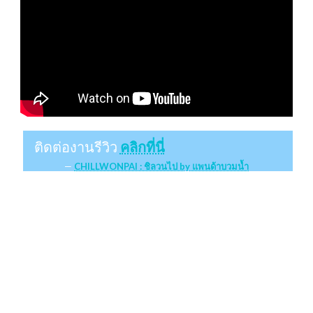
ติดต่องานรีวิว
คลิกที่นี่
CHILLWONPAI : ชิลวนไป by แพนด้าบวมน้ำ