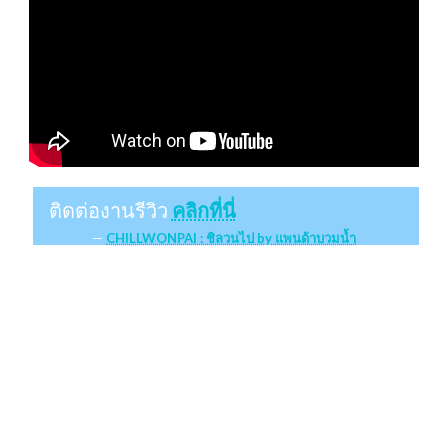
ติดต่องานรีวิว
คลิกที่นี่
CHILLWONPAI : ชิลวนไป by แพนด้าบวมน้ำ