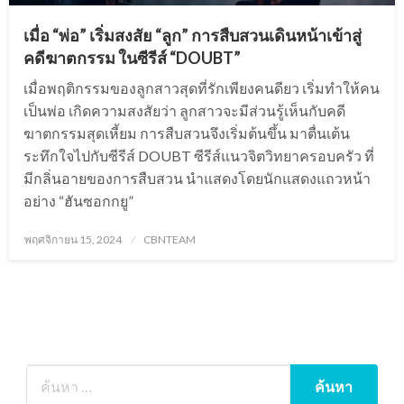
เมื่อ “พ่อ” เริ่มสงสัย “ลูก” การสืบสวนเดินหน้าเข้าสู่
คดีฆาตกรรม ในซีรีส์ “DOUBT”
เมื่อพฤติกรรมของลูกสาวสุดที่รักเพียงคนดียว เริ่มทำให้คน
เป็นพ่อ เกิดความสงสัยว่า ลูกสาวจะมีส่วนรู้เห็นกับคดี
ฆาตกรรมสุดเหี้ยม การสืบสวนจึงเริ่มต้นขึ้น มาตื่นเต้น
ระทึกใจไปกับซีรีส์ DOUBT ซีรีส์แนวจิตวิทยาครอบครัว ที่
มีกลิ่นอายของการสืบสวน นำแสดงโดยนักแสดงแถวหน้า
อย่าง “ฮันซอกกยู”
Posted
พฤศจิกายน 15, 2024
CBNTEAM
on