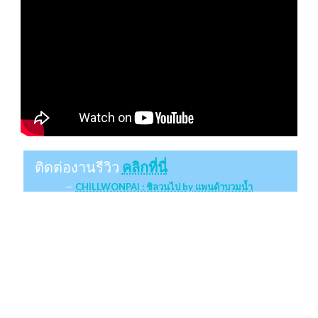
ติดต่องานรีวิว
คลิกที่นี่
CHILLWONPAI : ชิลวนไป by แพนด้าบวมน้ำ