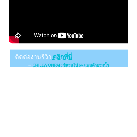
ติดต่องานรีวิว
คลิกที่นี่
CHILLWONPAI : ชิลวนไป by แพนด้าบวมน้ำ