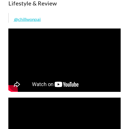
Lifestyle & Review
@chillwonpai