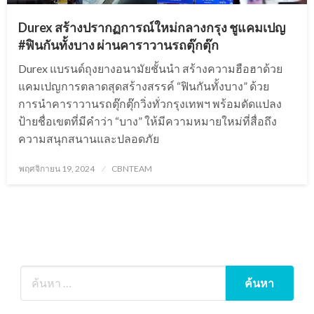
Durex สร้างปรากฏการณ์ใหม่กลางกรุง ชูแคมเปญ
#ฟินกันทั้งบาง ผ่านคาราวานรถตุ๊กตุ๊ก
Durex แบรนด์ถุงยางอนามัยชั้นนำ สร้างความฮือฮาด้วย
แคมเปญการตลาดสุดสร้างสรรค์ “ฟินกันทั้งบาง” ด้วย
การนำคาราวานรถตุ๊กตุ๊กวิ่งทั่วกรุงเทพฯ พร้อมดัดแปลง
ป้ายชื่อเขตที่มีคำว่า “บาง” ให้มีความหมายใหม่ที่สื่อถึง
ความสนุกสนานและปลอดภัย
Posted
พฤศจิกายน 19, 2024
CBNTEAM
on