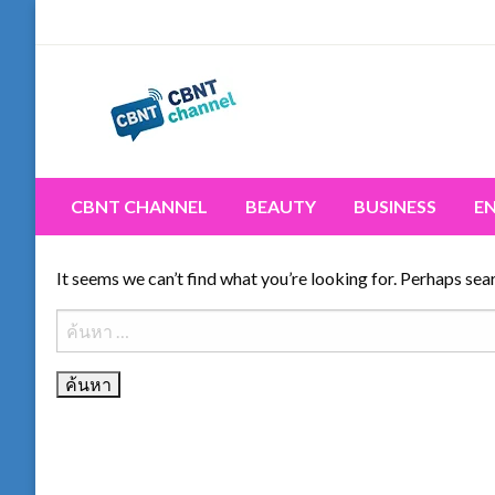
Skip
to
content
Connecting the world for you, clearer than ever. Never 
CBNT CHANNEL
CBNT CHANNEL
BEAUTY
BUSINESS
E
It seems we can’t find what you’re looking for. Perhaps sea
ค้นหา
สำหรับ: