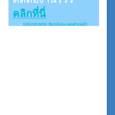
คลิกที่นี่
CHILLWONPAI : ชิลวนไป by แพนด้าบวมน้ำ