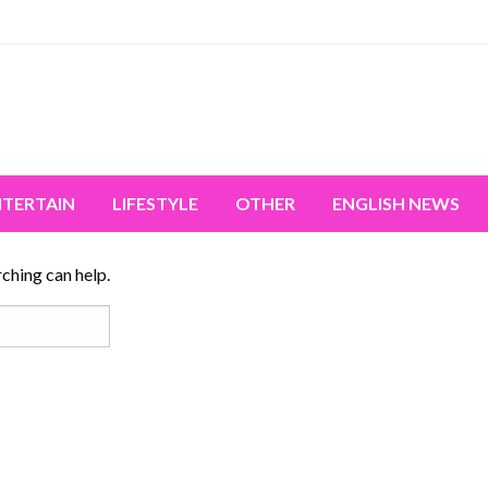
miss the world's movement.
NTERTAIN
LIFESTYLE
OTHER
ENGLISH NEWS
rching can help.