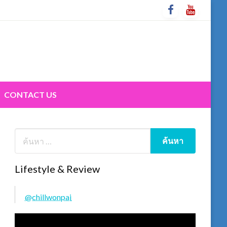
CONTACT US
Lifestyle & Review
@chillwonpai