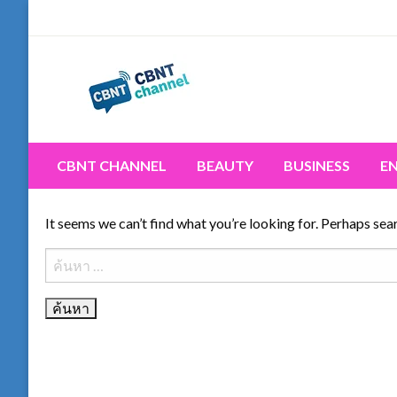
Skip
to
content
Connecting the world for you, clearer than ever. Never 
CBNT CHANNEL
CBNT CHANNEL
BEAUTY
BUSINESS
E
It seems we can’t find what you’re looking for. Perhaps sea
ค้นหา
สำหรับ: