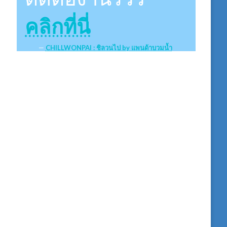
คลิกที่นี่
CHILLWONPAI : ชิลวนไป by แพนด้าบวมน้ำ