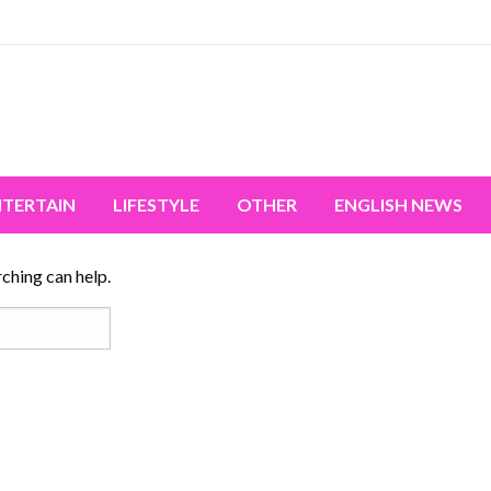
miss the world's movement.
NTERTAIN
LIFESTYLE
OTHER
ENGLISH NEWS
rching can help.