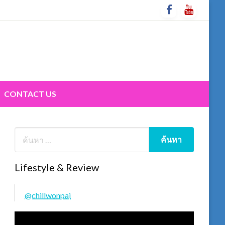
CONTACT US
Lifestyle & Review
@chillwonpai