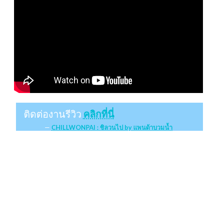
ติดต่องานรีวิว
คลิกที่นี่
CHILLWONPAI : ชิลวนไป by แพนด้าบวมน้ำ