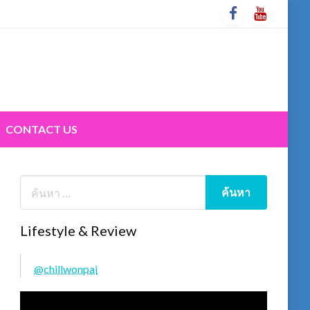
CONTACT US
Lifestyle & Review
@chillwonpai