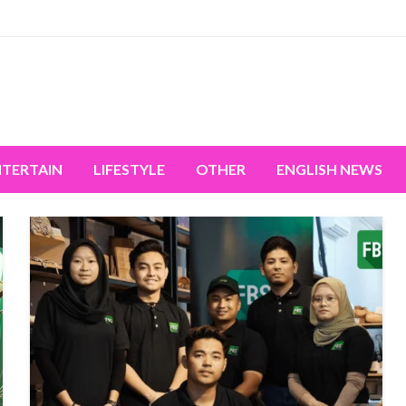
miss the world's movement.
NTERTAIN
LIFESTYLE
OTHER
ENGLISH NEWS