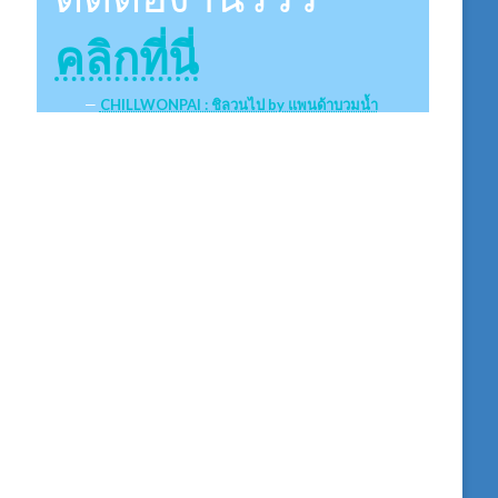
คลิกที่นี่
CHILLWONPAI : ชิลวนไป by แพนด้าบวมน้ำ