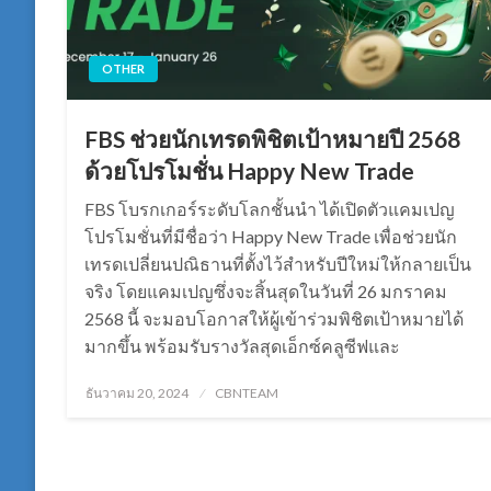
OTHER
FBS ช่วยนักเทรดพิชิตเป้าหมายปี 2568
ด้วยโปรโมชั่น Happy New Trade
FBS โบรกเกอร์ระดับโลกชั้นนำ ได้เปิดตัวแคมเปญ
โปรโมชั่นที่มีชื่อว่า Happy New Trade เพื่อช่วยนัก
เทรดเปลี่ยนปณิธานที่ตั้งไว้สำหรับปีใหม่ให้กลายเป็น
จริง โดยแคมเปญซึ่งจะสิ้นสุดในวันที่ 26 มกราคม
2568 นี้ จะมอบโอกาสให้ผู้เข้าร่วมพิชิตเป้าหมายได้
มากขึ้น พร้อมรับรางวัลสุดเอ็กซ์คลูซีฟและ
Posted
ธันวาคม 20, 2024
CBNTEAM
on