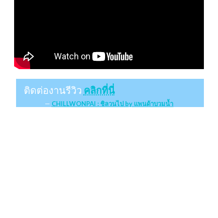
ติดต่องานรีวิว
คลิกที่นี่
CHILLWONPAI : ชิลวนไป by แพนด้าบวมน้ำ