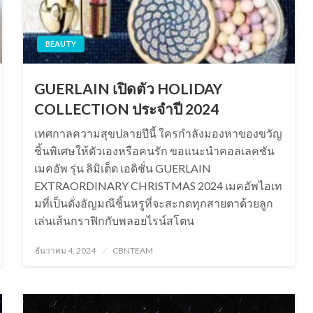
BEAUTY
GUERLAIN เปิดตัว HOLIDAY
COLLECTION ประจำปี 2024
เทศกาลความสุขปลายปีนี้ ใครกำลังมองหาของขวัญ
ชิ้นพิเศษให้ตัวเองหรือคนรัก ขอแนะนำคอลเลคชัน
เมคอัพ รุ่น ลิมิเต็ด เอดิชั่น GUERLAIN
EXTRAORDINARY CHRISTMAS 2024 เมคอัพไอเท
มที่เป็นดั่งอัญมณีชิ้นหรูที่จะสะกดทุกสายตาด้วยลูก
เล่นเส้นกราฟิกกับพลอยไรน์สโตน
Posted
ธันวาคม 4, 2024
CBNTEAM
on