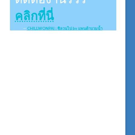
คลิกที่นี่
CHILLWONPAI : ชิลวนไป by แพนด้าบวมน้ำ