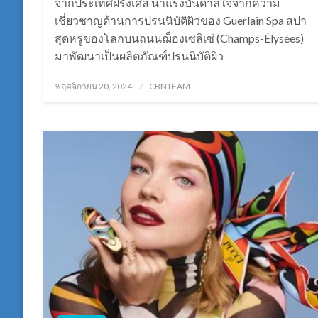
จากประเทศฝรั่งเศส นำแรงบันดาลใจจากความ
เชี่ยวชาญด้านการปรนนิบัติผิวของ Guerlain Spa สปา
สุดหรูของโลกบนถนนฌ็องเซลิเซ่ (Champs-Élysées)
มาพัฒนาเป็นผลิตภัณฑ์ปรนนิบัติผิว
Posted
พฤศจิกายน 20, 2024
CBNTEAM
on