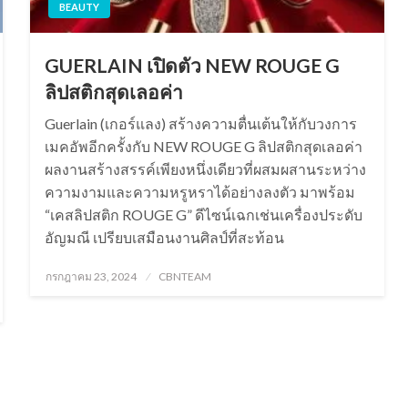
BEAUTY
GUERLAIN เปิดตัว NEW ROUGE G
ลิปสติกสุดเลอค่า
Guerlain (เกอร์แลง) สร้างความตื่นเต้นให้กับวงการ
เมคอัพอีกครั้งกับ NEW ROUGE G ลิปสติกสุดเลอค่า
ผลงานสร้างสรรค์เพียงหนึ่งเดียวที่ผสมผสานระหว่าง
ความงามและความหรูหราได้อย่างลงตัว มาพร้อม
“เคสลิปสติก ROUGE G” ดีไซน์เฉกเช่นเครื่องประดับ
อัญมณี เปรียบเสมือนงานศิลป์ที่สะท้อน
Posted
กรกฎาคม 23, 2024
CBNTEAM
on