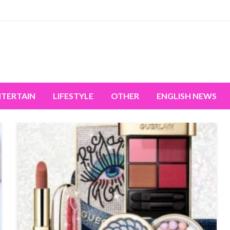
miss the world's movement.
NTERTAIN
LIFESTYLE
OTHER
ENGLISH NEWS