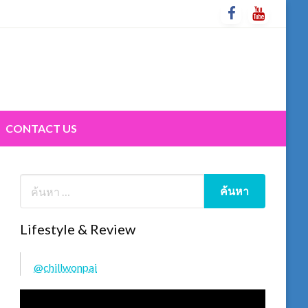
CONTACT US
Lifestyle & Review
@chillwonpai