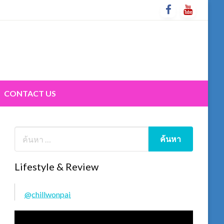
CONTACT US
Lifestyle & Review
@chillwonpai