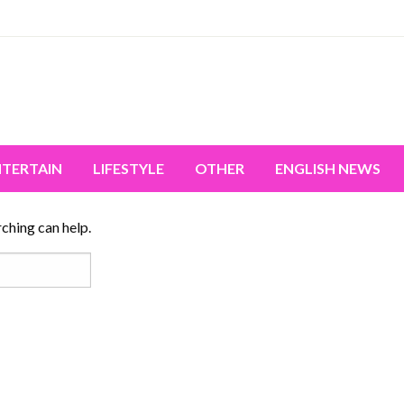
miss the world's movement.
NTERTAIN
LIFESTYLE
OTHER
ENGLISH NEWS
rching can help.