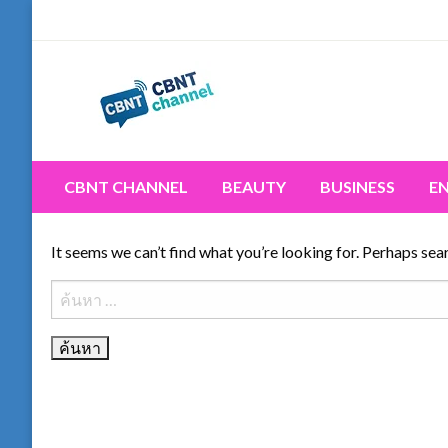
Skip
to
content
Connecting the world for you, clearer than ever. Never 
CBNT CHANNEL
CBNT CHANNEL
BEAUTY
BUSINESS
E
It seems we can’t find what you’re looking for. Perhaps sea
ค้นหา
สำหรับ: