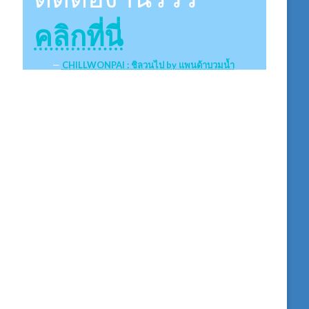
คลิกที่นี่
CHILLWONPAI : ชิลวนไป by แพนด้าบวมน้ำ