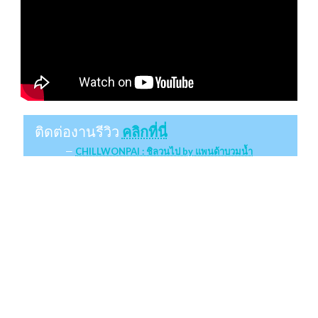
ติดต่องานรีวิว
คลิกที่นี่
CHILLWONPAI : ชิลวนไป by แพนด้าบวมน้ำ