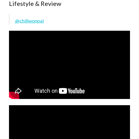
Lifestyle & Review
@chillwonpai