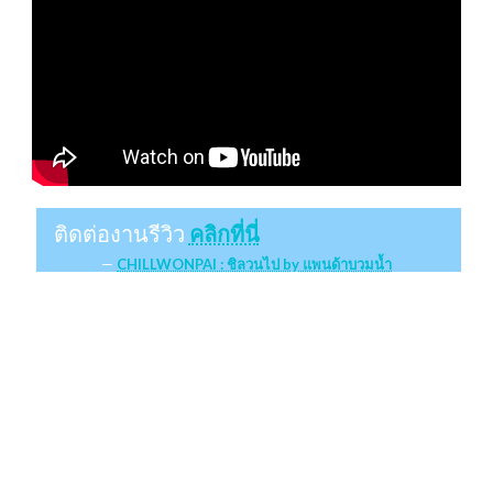
ติดต่องานรีวิว
คลิกที่นี่
CHILLWONPAI : ชิลวนไป by แพนด้าบวมน้ำ