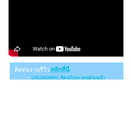
ติดต่องานรีวิว
คลิกที่นี่
CHILLWONPAI : ชิลวนไป by แพนด้าบวมน้ำ