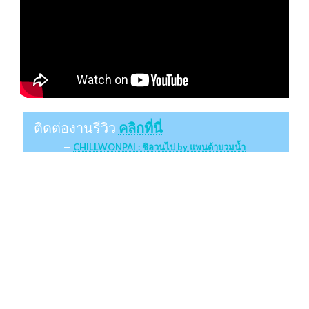
ติดต่องานรีวิว
คลิกที่นี่
CHILLWONPAI : ชิลวนไป by แพนด้าบวมน้ำ