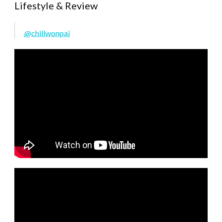
Lifestyle & Review
@chillwonpai